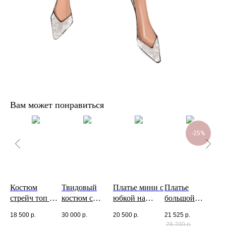
Вам может понравиться
-25%
е с
Костюм
Твидовый
Платье мини с
Платье
Пл
ки
стрейч топ на
костюм с
юбкой на
большой
29 
плечо+ юбка с
юбкой
запах
цветок на
18 500
р.
30 000
р.
20 500
р.
21 525
р.
воланами
одну руку
28 700
р.