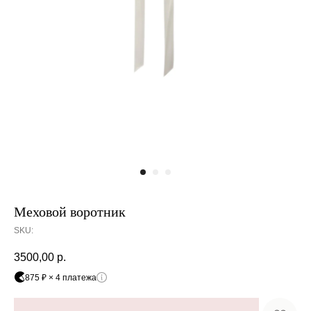
Оплата частями
Оплатите сегодня 25% стоимости покупки
Меховой воротник
картой любого банка, остальное — тремя
платежами раз в две недели.
SKU:
3500,00
р.
Оплата
Через
Через
Через
875 ₽ × 4 платежа
сегодня
2 недели
4 недели
6 недель
25%
25%
25%
25%