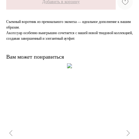
Добавить в корзину
Без комиссий и переплат
Съемный воротник из премиального экомеха — идеальное дополнение к вашим
Как обычная оплата картой
образам.
Аксессуар особенно выигрышно сочетается с нашей новой твидовой коллекцией,
создавая завершенный и элегантный аутфит.
Понятно
Вам может понравиться