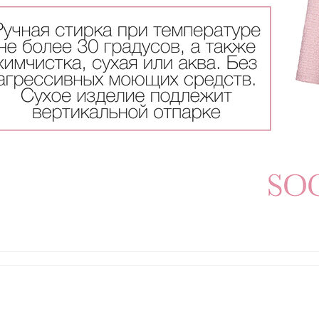
платите сегодня 25% стоимости покупки картой любого банк
остальное — тремя платежами раз в две недели.
Оплата
Через
Через
Через
сегодня
2 недели
4 недели
6 недель
25%
25%
25%
25%
Без комиссий и переплат
Как обычная оплата картой
Понятно