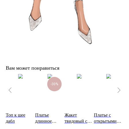
Вам может понравиться
-30%
Топ к шее
Платье
Жакет
Платье с
Ка
дабл
длинное
твидовый с
открытыми
8 5
атласное+чоке
объемными
плечами