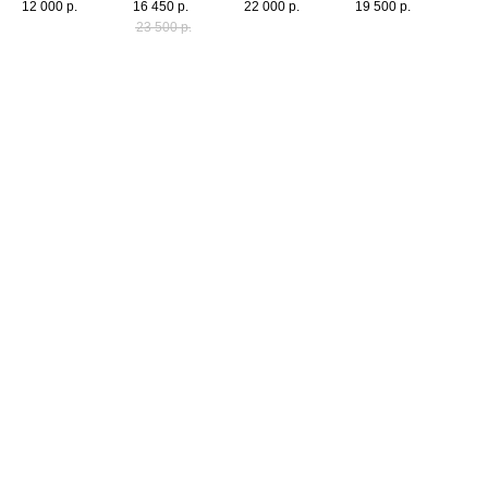
12 000
р.
16 450
р.
22 000
р.
19 500
р.
р
рукавами
вискоза
23 500
р.