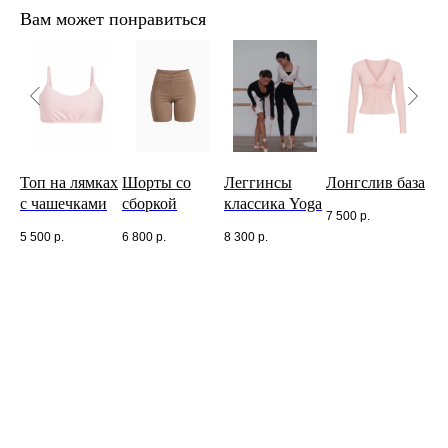
Вам может понравиться
Топ на лямках
Шорты со
Леггинсы
Лонгслив база
То
с чашечками
сборкой
классика Yoga
Yo
7 500
р.
5 500
р.
6 800
р.
8 300
р.
5 0