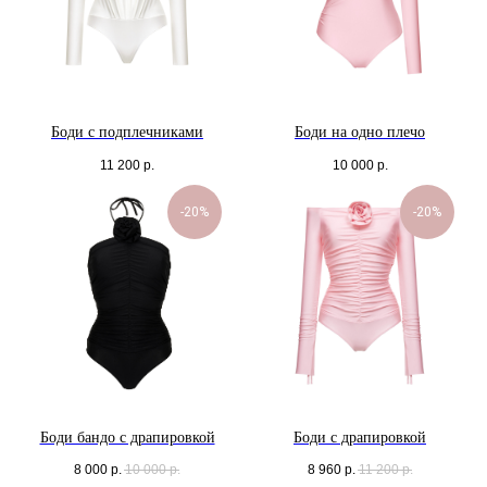
Боди с подплечниками
Боди на одно плечо
11 200
р.
10 000
р.
Оплата частями
-20%
-20%
Оплатите сегодня 25% стоимости покупки
картой любого банка, остальное — тремя
платежами раз в две недели.
Оплата
Через
Через
Через
сегодня
2 недели
4 недели
6 недель
Боди бандо с драпировкой
Боди с драпировкой
25%
25%
25%
25%
8 000
р.
10 000
р.
8 960
р.
11 200
р.