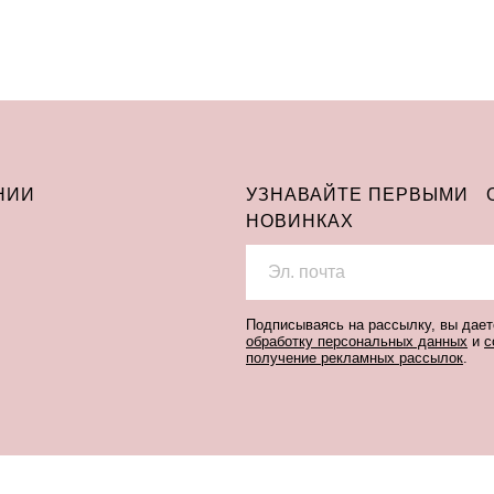
остальное — тремя платежами раз в две недели.
Оплата
Через
Через
Через
сегодня
2 недели
4 недели
6 недель
25%
25%
25%
25%
НИИ
УЗНАВАЙТЕ ПЕРВЫМИ 
Без комиссий и переплат
Как обычная оплата картой
НОВИНКАХ
Понятно
Подписываясь на рассылку, вы дае
обработку персональных данных
и
с
получение рекламных рассылок
.