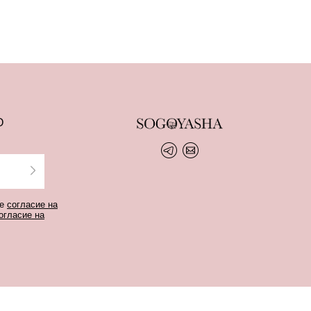
О
те
согласие на
огласие на