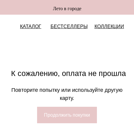
Лето в городе
КАТАЛОГ
БЕСТСЕЛЛЕРЫ
КОЛЛЕКЦИИ
К сожалению, оплата не прошла
Повторите попытку или используйте другую
Оплата частями
карту.
Продолжить покупки
платите сегодня 25% стоимости покупки картой любого банк